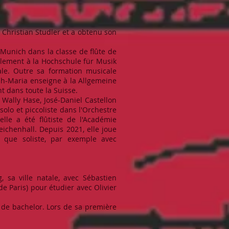
Christian Studler et a obtenu son
Munich dans la classe de flûte de
llement à la Hochschule für Musik
ale. Outre sa formation musicale
ah-Maria enseigne à la Allgemeine
t dans toute la Suisse.
ally Hase, José-Daniel Castellon
olo et piccoliste dans l'Orchestre
lle a été flûtiste de l'Académie
ichenhall. Depuis 2021, elle joue
t que soliste, par exemple avec
 sa ville natale, avec Sébastien
de Paris) pour étudier avec Olivier
 de bachelor. Lors de sa première