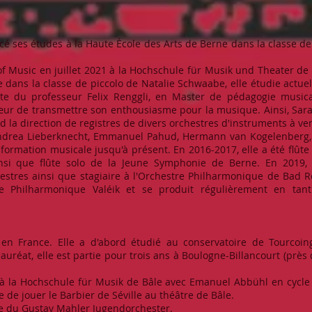
ses études à la Haute École des Arts de Berne dans la classe de 
f Music en juillet 2021 à la Hochschule für Musik und Theater de 
dans la classe de piccolo de Natalie Schwaabe, elle étudie actue
ûte du professeur Felix Renggli, en Master de pédagogie music
 cœur de transmettre son enthousiasme pour la musique. Ainsi, Sar
 la direction de registres de divers orchestres d'instruments à ven
ndrea Lieberknecht, Emmanuel Pahud, Hermann van Kogelenberg, W
rmation musicale jusqu'à présent. En 2016-2017, elle a été flûte s
nsi que flûte solo de la Jeune Symphonie de Berne. En 2019, e
estres ainsi que stagiaire à l'Orchestre Philharmonique de Bad Re
re Philharmonique Valéik et se produit régulièrement en tan
en France. Elle a d'abord étudié au conservatoire de Tourcoing,
uréat, elle est partie pour trois ans à Boulogne-Billancourt (près 
 à la Hochschule für Musik de Bâle avec Emanuel Abbühl en cycle
e de jouer le Barbier de Séville au théâtre de Bâle.
e du Gustav Mahler Jugendorchester.