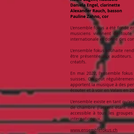
Daniela Engel, clarinette
Alexander Rauch, basson
Pauline Zahno, cor
L'ensemble fokus a été fondé en
musiciens viennent de toute 
internationale et donne des con
L'ensemble fokus souhaite rendr
être présentée aux auditeurs.
créatifs.
En mai 2022, l'ensemble fokus 
suisses. On peut régulièremen
apportent la musique à des pers
écouter et à voir en Valais en 2
L'ensemble existe en tant qu'a
de chambre (l'accent étant mis
accessible à tous les groupes
internationaux.
www.ensemblefokus.ch