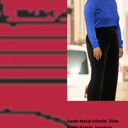
ensemble fokus - Quint
Sarah-Maria Schmid, flûte
Adèle Bagein, hautbois