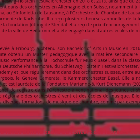
eswig-Holstein Festivalorchester en 2018 et 2019, ainsi que du Z
ement dans des orchestres en Allemagne et en Suisse, notamment à
na, au Sinfonietta de Lausanne, à l'Orchestre de Chambre de Lau
onie de Karlsruhe. Il a reçu plusieurs bourses annuelles de la f
la fondation Jütting de Stendal et a reçu le prix d'encouragement
e de la ville de Heilbronn et a été engagé dans d'autres écoles de m
élevée à Fribourg, a obtenu son Bachelor of Arts in Music en 20
uite obtenu un Master pédagogique avec la matière secondaire D
Music Performance à la Hochschule für Musik Basel, dans la classe
eutsche Philharmonie, du Schleswig-Holstein Festivalorchester, d
ademy et joue régulièrement dans des orchestres suisses, entre au
urgeois, le Geneva Camerata, le Kammerorchester Basel. Elle a
) et est lauréate de la Fondation Marianne-& Kurt Dienemann (202
 chef de registre dans l'Orchestre à vent national des jeunes et 
 régionale des orchestres à vent et des écoles de musique. Elle
ans diverses formations de musique de chambre, comme par exem
e fokus dans le cadre du concert des lauréats du 