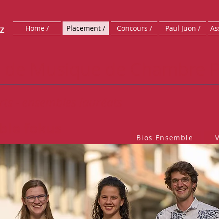
Home /
Placement /
Concours /
Paul Juon /
As
s de Musique de Chambre P
ts - ensembles lauréats
le fokus
Bios Ensemble