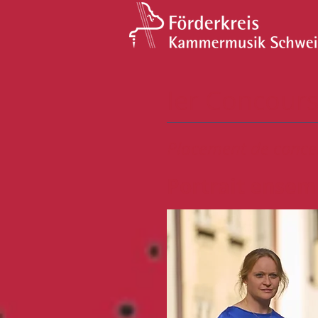
Ier Concour
Placement de concer
Portrait
ensemb