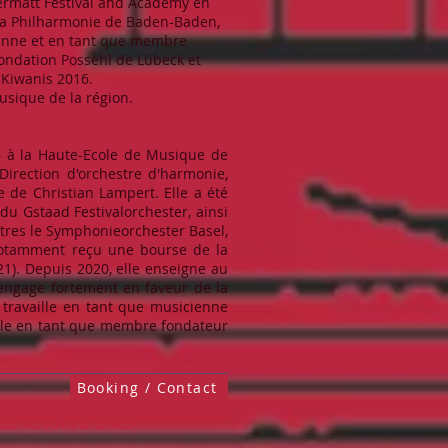
ermatt Festival and Academy en
 la Philharmonie de Baden-Baden,
sanne et en tant que membre
ondation Possehl de Lübeck et
 Kiwanis 2016.
usique de la région.
16 à la Haute-Ecole de Musique de
irection d'orchestre d'harmonie,
 de Christian Lampert. Elle a été
u Gstaad Festivalorchester, ainsi
tres le Symphonieorchester Basel,
 notamment reçu une bourse de la
1). Depuis 2020, elle enseigne au
s'engage fortement en faveur de la
 travaille en tant que musicienne
ple en tant que membre fondateur
Booking / Contact
22 octobre 2023