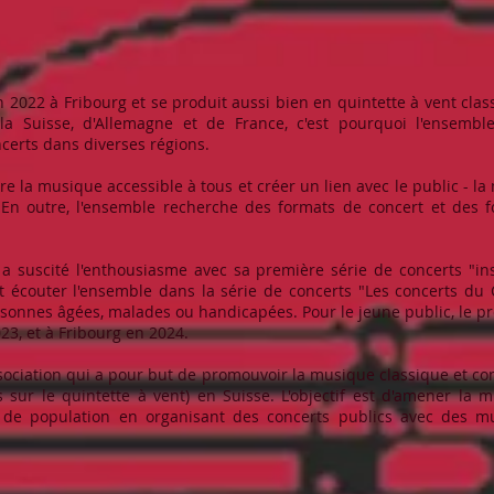
 2022 à Fribourg et se produit aussi bien en quintette à vent class
la Suisse, d'Allemagne et de France, c'est pourquoi l'ensembl
certs dans diverses régions.
e la musique accessible à tous et créer un lien avec le public - la
 En outre, l'ensemble recherche des formats de concert et des
a suscité l'enthousiasme avec sa première série de concerts "in
t écouter l'ensemble dans la série de concerts "Les concerts du
onnes âgées, malades ou handicapées. Pour le jeune public, le proje
023, et à Fribourg en 2024.
ssociation qui a pour but de promouvoir la musique classique et c
 sur le quintette à vent) en Suisse. L'objectif est d'amener la
 de population en organisant des concerts publics avec des mu