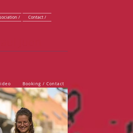
sociation /
Contact /
aul Juon
Video
Booking / Contact