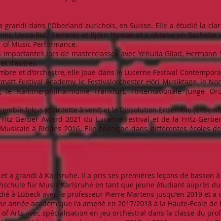
 grandi dans l'Oberland zurichois, en Suisse. Elle a étudié la clar
ini, Laura Ruiz Ferreres et Björn Nyman et a obtenu un Bachelor o
r of Music Performance.
ons importantes lors de masterclasses avec Yehuda Gilad, Hermann 
et d'autres.
bre et d'orchestre, elle joue dans le Lucerne Festival Contempor
rmatt Festival Academy, le Festivalorchester Höri Musiktage, le N
 le Kammerphilharmonie Frankfurt, l'Internationale Junge O
ensemble fokus (quintette à vent) et le Dissolution Ensemble (ense
Fritz Gerber Award 2021 du Lucerne Festival et de la Fritz-Gerber
Musicale à Riddes 2016. Elle enseigne dans différentes écoles de
et a grandi à Karlsruhe. Il a pris ses premières leçons de basson 
ochschule für Musik Karlsruhe en tant que jeune étudiant auprès d
udié à Lübeck avec le professeur Pierre Martens jusqu'en 2019 et a
ne année académique l'a amené en 2017/2018 à la Haute-Ecole de 
of Arts avec spécialisation en jeu orchestral dans la classe du pr