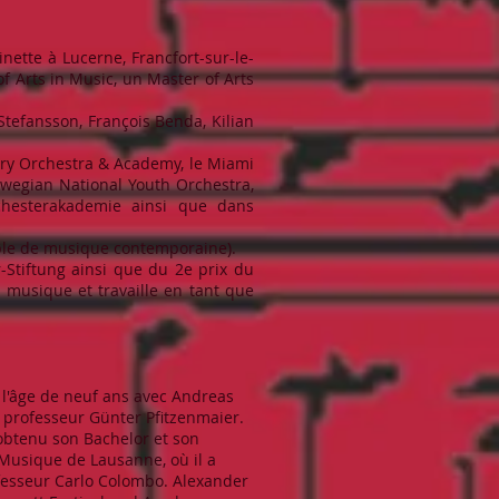
inette à Lucerne, Francfort-sur-le-
f Arts in Music, un Master of Arts
Stefansson, François Benda, Kilian
ary Orchestra & Academy, le Miami
orwegian National Youth Orchestra,
rchesterakademie ainsi que dans
mble de musique contemporaine).
-Stiftung ainsi que du 2e prix du
 musique et travaille en tant que
à l'âge de neuf ans avec Andreas
u professeur Günter Pfitzenmaier.
 obtenu son Bachelor et son
Musique de Lausanne, où il a
ofesseur Carlo Colombo. Alexander