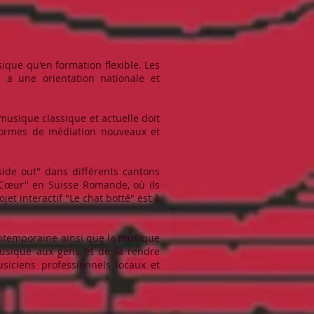
ique qu'en formation flexible. Les
e a une orientation nationale et
 musique classique et actuelle doit
 formes de médiation nouveaux et
side out" dans différents cantons
 Cœur" en Suisse Romande, où ils
t interactif "Le chat botté" est à
ontemporaine ainsi que la musique
 musique aux gens et de la rendre
siciens professionnels locaux et