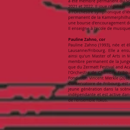
a été membre permanent du Schl
2021 et 2022. Il joue régulièr
à l'Orchestre symphonique d'Ié
permanent de la Kammerphilharm
une bourse d'encouragement de 
Il enseigne à l'école de musiqu
Pauline Zahno, cor
Pauline Zahno (1993), née et 
Lausanne/Fribourg. Elle a ens
ainsi qu'un Master of Arts in 
membre permanent de la Junge D
que du Zermatt Festival and Ac
l'Orchestre de Chambre Fribo
Fondation Vincent Merkle (2016
Conservatoire de Fribourg, est
jeune génération dans la scène
indépendante et est active d
de l'ensemble fokus.
Prestation de l'ensembl