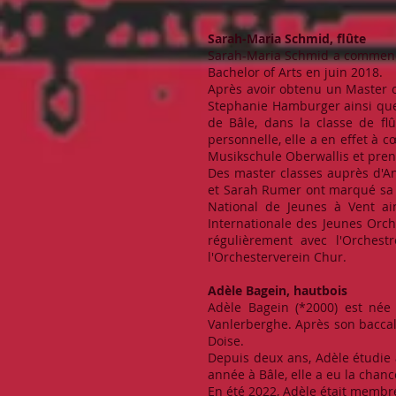
Sarah-Maria Schmid, flûte
Sarah-Maria Schmid a commencé 
Bachelor of Arts en juin 2018.
Après avoir obtenu un Master o
Stephanie Hamburger ainsi que 
de Bâle, dans la classe de fl
personnelle, elle a en effet à
Musikschule Oberwallis et prend
Des master classes auprès d'A
et Sarah Rumer ont marqué sa fo
National de Jeunes à Vent ai
Internationale des Jeunes Orch
régulièrement avec l'Orchest
l'Orchesterverein Chur.
Adèle Bagein, hautbois
Adèle Bagein (*2000) est née 
Vanlerberghe. Après son baccala
Doise.
Depuis deux ans, Adèle étudie
année à Bâle, elle a eu la chanc
En été 2022, Adèle était membr