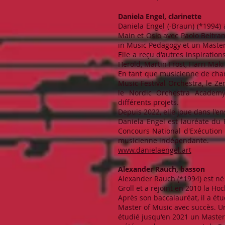
Daniela Engel, clarinette
Daniela Engel (-Braun) (*1994) a
Main et Oslo avec Paolo Beltram
in Music Pedagogy et un Maste
Elle a reçu d'autres inspirati
Herold, Martin Fröst, Harri Mäki 
En tant que musicienne de cham
Music Festival Orchestra, le Ze
le Nordic Orchestra Academy,
différents projets.
Depuis 2022, elle joue dans l'
Daniela Engel est lauréate du 
Concours National d'Exécution 
musicienne indépendante.
www.danielaengel.art
Alexander Rauch, basson
Alexander Rauch (*1994) est né 
Groll et a rejoint en 2010 la H
Après son baccalauréat, il a ét
Master of Music avec succès. U
étudié jusqu'en 2021 un Master 