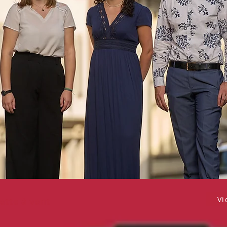
Vi
ette à vent