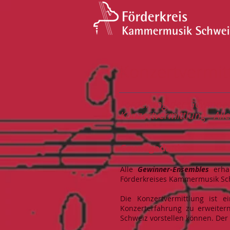
Konzertvermit
Förderung der Gewinner
Konzertvermittlung - Alle
Grundgedanke
Alle
Gewinner-Ensembles
erha
Förderkreises Kammermusik S
Die Konzertvermittlung ist 
Konzerterfahrung zu erweiter
Schweiz vorstellen können. Der 