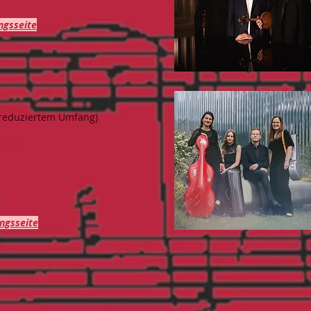
ngsseite
 reduziertem Umfang)
artett
ngsseite