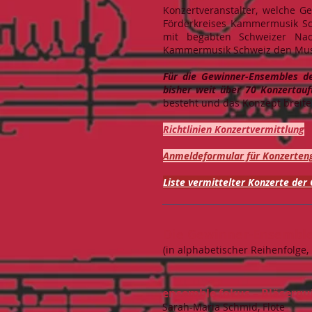
Konzertveranstalter, welche G
Förderkreises Kammermusik Sch
mit begabten Schweizer Nach
Kammermusik Schweiz den Musi
Für die Gewinner-Ensembles d
bisher weit über 70 Konzertauft
besteht und das Konzept breit
Richtlinien Konzertvermittlung
Anmeldeformular für Konzerte
Liste vermittelter Konzerte de
Die Gewinner-Ensemble
(in alphabetischer Reihenfolge,
ensemble fokus – Bläserqu
Sarah-Maria Schmid, Flöte