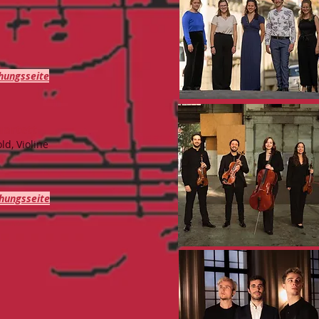
hungsseite
uartett
ld, Violine
hungsseite