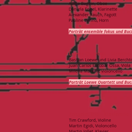
Adèle Bagein, Oboe
Daniela Engel, Klarinette
Alexander Rauch, Fagott
Pauline Zahno, Horn
Porträt ensemble fokus und Buc
Loewe Quartett – Streichq
Bastian Loewe und Livia Berchto
Juan Carlos Escobar Ossa, Viola
Milena Marena, Violoncello
Porträt Loewe Quartett und Buc
Zeitgeist Trio – Klaviertrio
Tim Crawford, Violine
Martin Egidi, Violoncello
Martin Jollet, Klavier