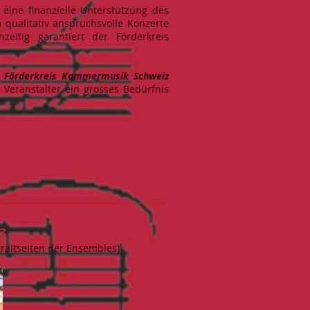
 eine finanzielle Unterstützung des
qualitativ anspruchsvolle Konzerte
eitig garantiert der Förderkreis
r Förderkreis Kammermusik Schweiz
 Veranstalter ein grosses Bedürfnis
3
traitseiten der Ensembles)