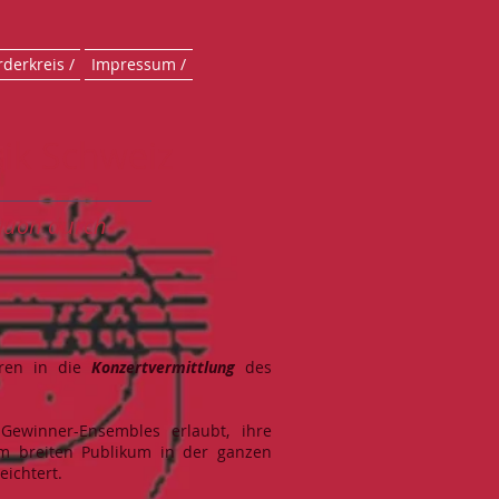
rderkreis /
Impressum /
ik Schweiz
Juon durch
ren in die
Konzertvermittlung
des
Gewinner-Ensembles erlaubt, ihre
em breiten Publikum in der ganzen
eichtert.