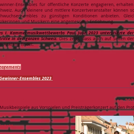
ewinner-Ensembles für öffentliche Konzerte engagieren, erhalten
weiz. Auch kleinere und mittlere Konzertveranstalter können so 
wuchsensembles zu günstigen Konditionen anbieten. Gleichz
kerinnen und Musikern eine angemessene Entlöhnung.
es I. Kammermusikwettbewerbs Paul Juon 2023 unterstützte de
ritte in der ganzen Schweiz.
Dies zeigt, dass auch auf Seiten der
en Anklang findet.
ngagements
r Gewinner-Ensembles 2023
s des I. Kammermusikwettbewerbs Paul Juon 202
 Musikbeispiele aus Vorspielen und Preisträgerkonzert auf den Pro
intett