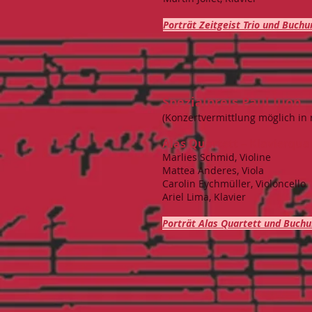
Porträt Zeitgeist Trio und Buchu
Spezialpreis Paul Juon
(Konzertvermittlung möglich in
Alas Quartett – Klavierqu
Marlies Schmid, Violine
Mattea Anderes, Viola
Carolin Eychmüller, Violoncello
Ariel Lima, Klavier
Porträt Alas Quartett und Buchu