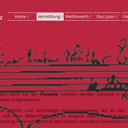
Home /
Vermittlung /
Wettbewerb /
Paul Juon /
Fö
tlung Förderkreis Kammermus
-Ensembles des I. Kammermusikwettbewerbs Paul 
 profitieren !
lten nicht nur ein
Preisgeld,
sondern werden während 3 Jah
chweiz aufgenommen.
eine gezielte und nachhaltige Fördermassnahme, die es den 
n und ihren Bekanntheitsgrad zu steigern, indem sie sich ein
Einstieg in ein erfolgreiches Berufsleben wird damit wesentlich erl